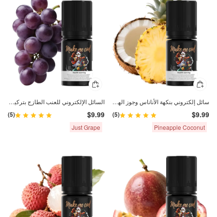
سائل إلكتروني بنكهة الأناناس وجوز الهند 30 ملغ ملح النيكوتين 30 مل
السائل الإلكتروني للعنب الطازج بتركيز نيكوتين 30 ملغ/30 مل
$9.99
$9.99
(5)
(5)
Just Grape
Pineapple Coconut