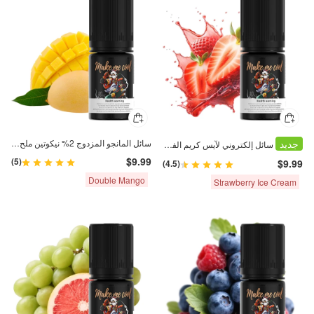
جديد
سائل المانجو المزدوج 2% نيكوتين ملح 30 مل
سائل إلكتروني لآيس كريم الفراولة 2% نيكوتين مالح 30 مل
$9.99
(5)
$9.99
(4.5)
Double Mango
Strawberry Ice Cream