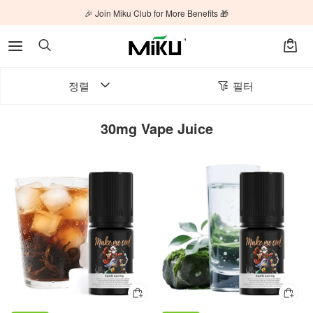
🎉 Join Miku Club for More Benefits 🎁
정렬
필터
30mg Vape Juice