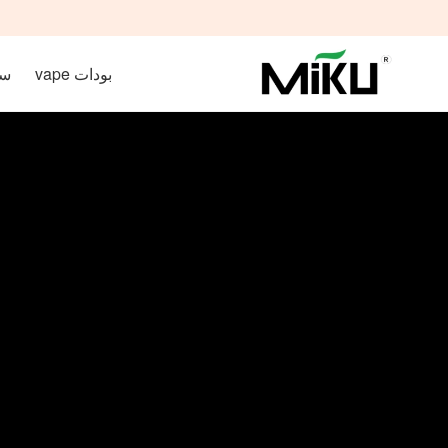
بودات vape
سائ